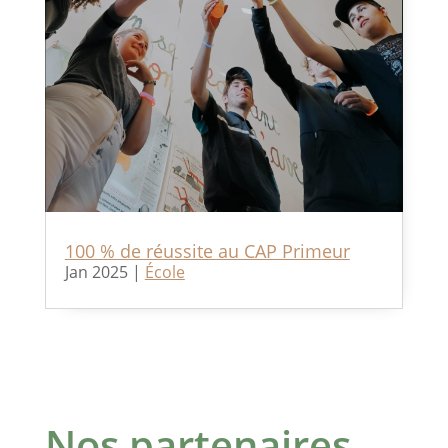
100 % de réussite au CAP Primeur
Jan 2025
|
École
Nos partenaires