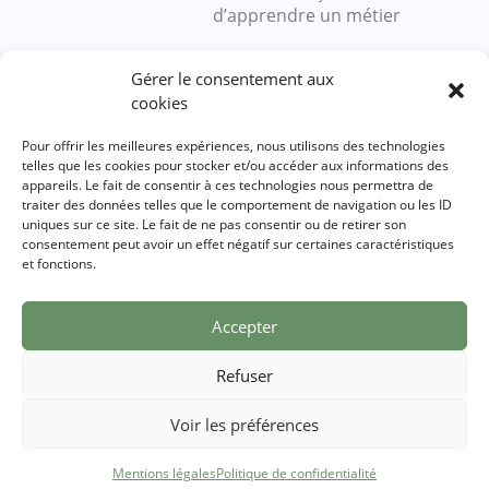
d’apprendre un métier
Gérer le consentement aux
Nous contacter
cookies
Pour offrir les meilleures expériences, nous utilisons des technologies
École des Semeurs
telles que les cookies pour stocker et/ou accéder aux informations des
appareils. Le fait de consentir à ces technologies nous permettra de
2 rue des Forges
traiter des données telles que le comportement de navigation ou les ID
27410 Beaumesnil
uniques sur ce site. Le fait de ne pas consentir ou de retirer son
consentement peut avoir un effet négatif sur certaines caractéristiques
Demander un renseignement
et fonctions.
Accepter
Mentions légales
Refuser
Mentions légales
Politique de confidentialité
Voir les préférences
Un site réalisé par
ACCK
Mentions légales
Politique de confidentialité