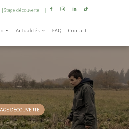
 |
Stage découverte |
en
Actualités
FAQ
Contact
TAGE DÉCOUVERTE