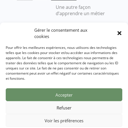
Une autre façon
d’apprendre un métier
Gérer le consentement aux
Nous contacter
cookies
Pour offrir les meilleures expériences, nous utilisons des technologies
École des Semeurs
telles que les cookies pour stocker et/ou accéder aux informations des
appareils. Le fait de consentir à ces technologies nous permettra de
2 rue des Forges
traiter des données telles que le comportement de navigation ou les ID
27410 Beaumesnil
uniques sur ce site. Le fait de ne pas consentir ou de retirer son
consentement peut avoir un effet négatif sur certaines caractéristiques
Demander un renseignement
et fonctions.
Accepter
Mentions légales
Refuser
Mentions légales
Politique de confidentialité
Voir les préférences
Un site réalisé par
ACCK